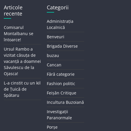
Articole
Categorii
recente
Administrația
Comisarul
Localnică
Montalbanu se
Benveuri
întoarce!
Brigada Diverse
Ursul Rambo a
vizitat căsuța de
buzau
vacanță a doamnei
Cancan
Săvulescu de la
Ojasca!
Fără categorie
L-a cinstit cu un kil
Fashion politic
de Țuică de
Feișăn Critique
Spătaru
Incultura Buzoiană
Investigații
Paranormale
Porșe