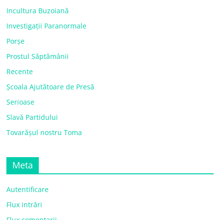
Incultura Buzoiană
Investigații Paranormale
Porșe
Prostul Săptămânii
Recente
Școala Ajutătoare de Presă
Serioase
Slavă Partidului
Tovarășul nostru Toma
Meta
Autentificare
Flux intrări
Flux comentarii