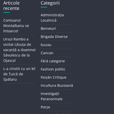
Articole
Categorii
recente
Administrația
Comisarul
Localnică
Montalbanu se
Benveuri
întoarce!
Brigada Diverse
Ursul Rambo a
vizitat căsuța de
buzau
vacanță a doamnei
Cancan
Săvulescu de la
Ojasca!
Fără categorie
L-a cinstit cu un kil
Fashion politic
de Țuică de
Feișăn Critique
Spătaru
Incultura Buzoiană
Investigații
Paranormale
Porșe