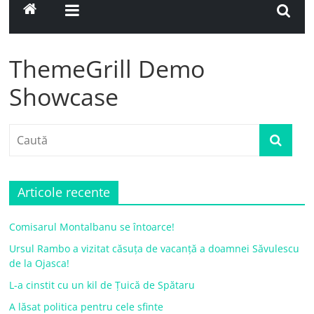
ThemeGrill Demo
Showcase
Articole recente
Comisarul Montalbanu se întoarce!
Ursul Rambo a vizitat căsuța de vacanță a doamnei Săvulescu
de la Ojasca!
L-a cinstit cu un kil de Țuică de Spătaru
A lăsat politica pentru cele sfinte