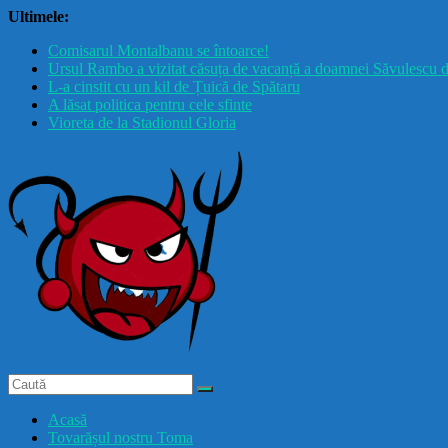
Skip
Ultimele:
to
Comisarul Montalbanu se întoarce!
content
Ursul Rambo a vizitat căsuța de vacanță a doamnei Săvulescu d
L-a cinstit cu un kil de Țuică de Spătaru
A lăsat politica pentru cele sfinte
Vioreta de la Stadionul Gloria
Drăcușorul
Buzoian
Acasă
Tovarășul nostru Toma
drăcușorulbuzoian