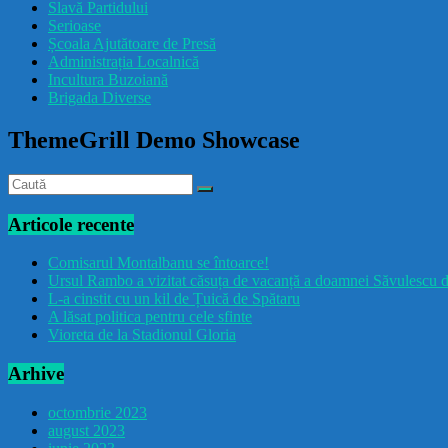
Slavă Partidului
Serioase
Școala Ajutătoare de Presă
Administrația Localnică
Incultura Buzoiană
Brigada Diverse
ThemeGrill Demo Showcase
Articole recente
Comisarul Montalbanu se întoarce!
Ursul Rambo a vizitat căsuța de vacanță a doamnei Săvulescu d
L-a cinstit cu un kil de Țuică de Spătaru
A lăsat politica pentru cele sfinte
Vioreta de la Stadionul Gloria
Arhive
octombrie 2023
august 2023