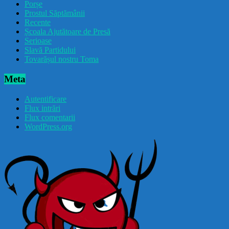
Porșe
Prostul Săptămânii
Recente
Școala Ajutătoare de Presă
Serioase
Slavă Partidului
Tovarășul nostru Toma
Meta
Autentificare
Flux intrări
Flux comentarii
WordPress.org