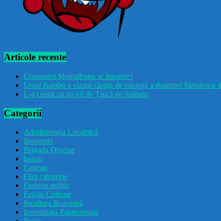
Articole recente
Comisarul Montalbanu se întoarce!
Ursul Rambo a vizitat căsuța de vacanță a doamnei Săvulescu d
L-a cinstit cu un kil de Țuică de Spătaru
Categorii
Administrația Localnică
Benveuri
Brigada Diverse
buzau
Cancan
Fără categorie
Fashion politic
Feișăn Critique
Incultura Buzoiană
Investigații Paranormale
Porșe