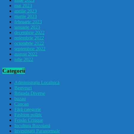
iunie 2023
mai 2023
aprilie 2023
martie 2023
februarie 2023
ianuarie 2023
decembrie 2022
noiembrie 2022
octombrie 2022
septembrie 2022
august 2022
iulie 2022
Categorii
Administrația Localnică
Benveuri
Brigada Diverse
buzau
Cancan
Fără categorie
Fashion politic
Feișăn Critique
Incultura Buzoiană
Investigații Paranormale