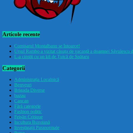
Articole recente
Comisarul Montalbanu se întoarce!
Ursul Rambo a vizitat căsuța de vacanță a doamnei Săvulescu d
L-a cinstit cu un kil de Țuică de Spătaru
Categorii
Administrația Localnică
Benveuri
Brigada Diverse
buzau
Cancan
Fără categorie
Fashion politic
Feișăn Critique
Incultura Buzoiană
Investigații Paranormale
Porșe