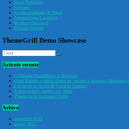
Slavă Partidului
Serioase
Școala Ajutătoare de Presă
Administrația Localnică
Incultura Buzoiană
Brigada Diverse
ThemeGrill Demo Showcase
Articole recente
Comisarul Montalbanu se întoarce!
Ursul Rambo a vizitat căsuța de vacanță a doamnei Săvulescu d
L-a cinstit cu un kil de Țuică de Spătaru
A lăsat politica pentru cele sfinte
Vioreta de la Stadionul Gloria
Arhive
octombrie 2023
august 2023