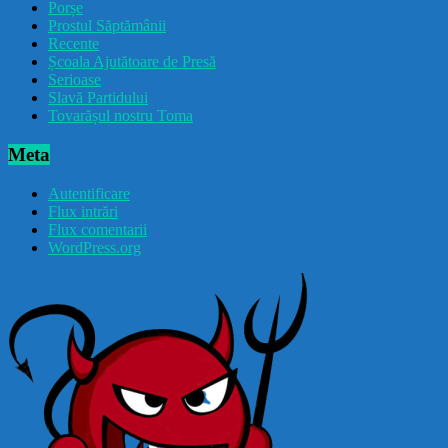
Porșe
Prostul Săptămânii
Recente
Școala Ajutătoare de Presă
Serioase
Slavă Partidului
Tovarășul nostru Toma
Meta
Autentificare
Flux intrări
Flux comentarii
WordPress.org