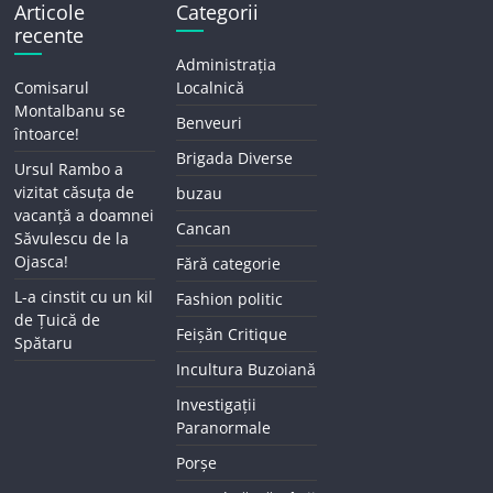
Articole
Categorii
recente
Administrația
Comisarul
Localnică
Montalbanu se
Benveuri
întoarce!
Brigada Diverse
Ursul Rambo a
vizitat căsuța de
buzau
vacanță a doamnei
Cancan
Săvulescu de la
Ojasca!
Fără categorie
L-a cinstit cu un kil
Fashion politic
de Țuică de
Feișăn Critique
Spătaru
Incultura Buzoiană
Investigații
Paranormale
Porșe