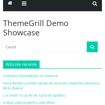
ThemeGrill Demo
Showcase
Articole recente
Comisarul Montalbanu se întoarce!
Ursul Rambo a vizitat căsuța de vacanță a doamnei Săvulescu
de la Ojasca!
L-a cinstit cu un kil de Țuică de Spătaru
A lăsat politica pentru cele sfinte