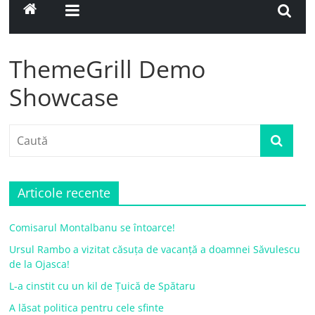
ThemeGrill Demo
Showcase
Articole recente
Comisarul Montalbanu se întoarce!
Ursul Rambo a vizitat căsuța de vacanță a doamnei Săvulescu
de la Ojasca!
L-a cinstit cu un kil de Țuică de Spătaru
A lăsat politica pentru cele sfinte