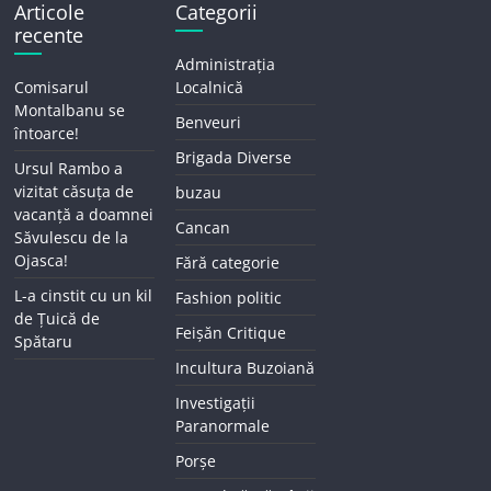
Articole
Categorii
recente
Administrația
Comisarul
Localnică
Montalbanu se
Benveuri
întoarce!
Brigada Diverse
Ursul Rambo a
vizitat căsuța de
buzau
vacanță a doamnei
Cancan
Săvulescu de la
Ojasca!
Fără categorie
L-a cinstit cu un kil
Fashion politic
de Țuică de
Feișăn Critique
Spătaru
Incultura Buzoiană
Investigații
Paranormale
Porșe