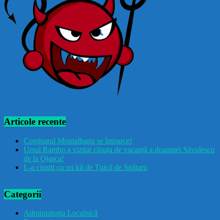
Articole recente
Comisarul Montalbanu se întoarce!
Ursul Rambo a vizitat căsuța de vacanță a doamnei Săvulescu
de la Ojasca!
L-a cinstit cu un kil de Țuică de Spătaru
Categorii
Administrația Localnică