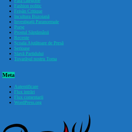
Fără categorie
Fashion politic
Feișăn Critique
Incultura Buzoiană
Investigații Paranormale
Porșe
Prostul Săptămânii
Recente
Școala Ajutătoare de Presă
Serioase
Slavă Partidului
Tovarășul nostru Toma
Meta
Autentificare
Flux intrări
Flux comentarii
WordPress.org