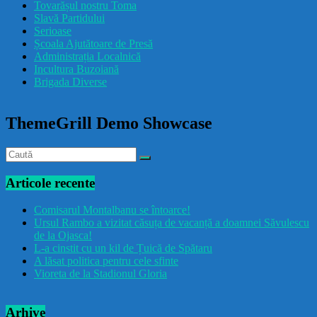
Tovarășul nostru Toma
drăcușorulbuzoian
Slavă Partidului
Serioase
Școala Ajutătoare de Presă
Administrația Localnică
Incultura Buzoiană
Brigada Diverse
ThemeGrill Demo Showcase
Articole recente
Comisarul Montalbanu se întoarce!
Ursul Rambo a vizitat căsuța de vacanță a doamnei Săvulescu
de la Ojasca!
L-a cinstit cu un kil de Țuică de Spătaru
A lăsat politica pentru cele sfinte
Vioreta de la Stadionul Gloria
Arhive