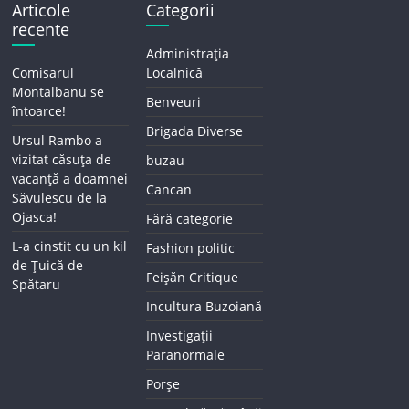
Articole
Categorii
recente
Administrația
Comisarul
Localnică
Montalbanu se
Benveuri
întoarce!
Brigada Diverse
Ursul Rambo a
vizitat căsuța de
buzau
vacanță a doamnei
Cancan
Săvulescu de la
Ojasca!
Fără categorie
L-a cinstit cu un kil
Fashion politic
de Țuică de
Feișăn Critique
Spătaru
Incultura Buzoiană
Investigații
Paranormale
Porșe