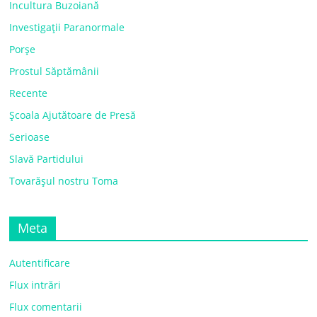
Incultura Buzoiană
Investigații Paranormale
Porșe
Prostul Săptămânii
Recente
Școala Ajutătoare de Presă
Serioase
Slavă Partidului
Tovarășul nostru Toma
Meta
Autentificare
Flux intrări
Flux comentarii