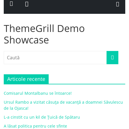
ThemeGrill Demo
Showcase
Articole recente
Comisarul Montalbanu se întoarce!
Ursul Rambo a vizitat căsuța de vacanță a doamnei Săvulescu
de la Ojasca!
L-a cinstit cu un kil de Țuică de Spătaru
A lăsat politica pentru cele sfinte