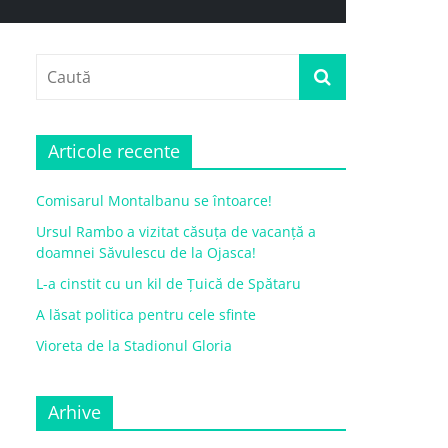
Articole recente
Comisarul Montalbanu se întoarce!
Ursul Rambo a vizitat căsuța de vacanță a
doamnei Săvulescu de la Ojasca!
L-a cinstit cu un kil de Țuică de Spătaru
A lăsat politica pentru cele sfinte
Vioreta de la Stadionul Gloria
Arhive