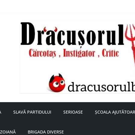
nță a doamnei Săvulescu de la Ojasca!
aru
A
SLAVĂ PARTIDULUI
SERIOASE
ȘCOALA AJUTĂTOAR
UZOIANĂ
BRIGADA DIVERSE