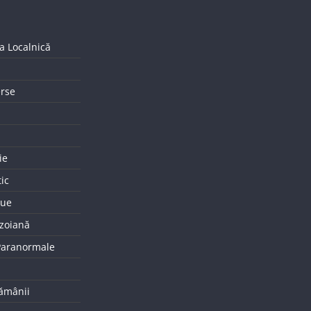
a Localnică
erse
ie
tic
que
uzoiană
 Paranormale
tămânii