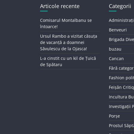
Articole recente
Categorii
Comisarul Montalbanu se
Administrați
întoarce!
Benveuri
Ursul Rambo a vizitat căsuța
Brigada Div
de vacanță a doamnei
Săvulescu de la Ojasca!
buzau
L-a cinstit cu un kil de Țuică
Cancan
de Spătaru
Fără categor
Fashion poli
Feișăn Criti
Incultura B
Investigații
Porșe
Prostul Săp