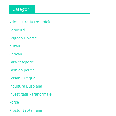
Categorii
Administrația Localnică
Benveuri
Brigada Diverse
buzau
Cancan
Fără categorie
Fashion politic
Feișăn Critique
Incultura Buzoiană
Investigații Paranormale
Porșe
Prostul Săptămânii