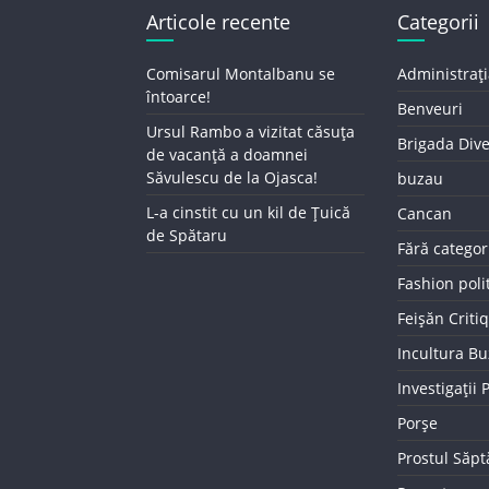
Articole recente
Categorii
Comisarul Montalbanu se
Administrați
întoarce!
Benveuri
Ursul Rambo a vizitat căsuța
Brigada Div
de vacanță a doamnei
Săvulescu de la Ojasca!
buzau
L-a cinstit cu un kil de Țuică
Cancan
de Spătaru
Fără categor
Fashion poli
Feișăn Criti
Incultura B
Investigații
Porșe
Prostul Săp