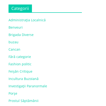
Categorii
Administrația Localnică
Benveuri
Brigada Diverse
buzau
Cancan
Fără categorie
Fashion politic
Feișăn Critique
Incultura Buzoiană
Investigații Paranormale
Porșe
Prostul Săptămânii