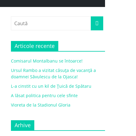
Articole recente
Comisarul Montalbanu se întoarce!
Ursul Rambo a vizitat căsuța de vacanță a
doamnei Săvulescu de la Ojasca!
L-a cinstit cu un kil de Țuică de Spătaru
A lăsat politica pentru cele sfinte
Vioreta de la Stadionul Gloria
Arhive