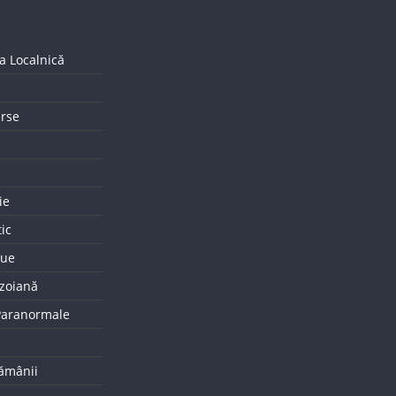
a Localnică
erse
ie
tic
que
uzoiană
 Paranormale
tămânii