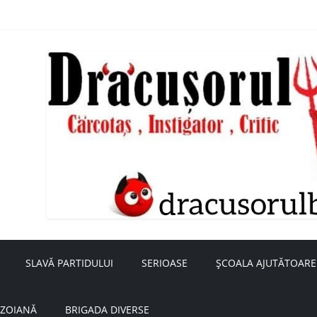
nță a doamnei Săvulescu de la Ojasca!
aru
SLAVĂ PARTIDULUI
SERIOASE
ȘCOALA AJUTĂTOARE
UZOIANĂ
BRIGADA DIVERSE