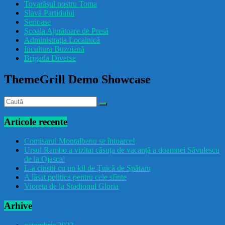
Tovarășul nostru Toma
drăcușorulbuzoian
Slavă Partidului
Serioase
Școala Ajutătoare de Presă
Administrația Localnică
Incultura Buzoiană
Brigada Diverse
ThemeGrill Demo Showcase
Articole recente
Comisarul Montalbanu se întoarce!
Ursul Rambo a vizitat căsuța de vacanță a doamnei Săvulescu
de la Ojasca!
L-a cinstit cu un kil de Țuică de Spătaru
A lăsat politica pentru cele sfinte
Vioreta de la Stadionul Gloria
Arhive