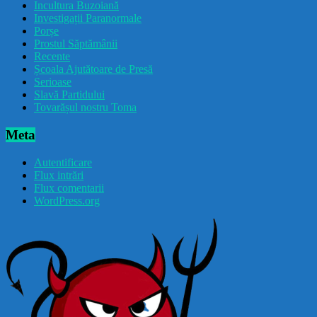
Incultura Buzoiană
Investigații Paranormale
Porșe
Prostul Săptămânii
Recente
Școala Ajutătoare de Presă
Serioase
Slavă Partidului
Tovarășul nostru Toma
Meta
Autentificare
Flux intrări
Flux comentarii
WordPress.org