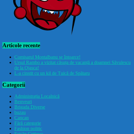
Articole recente
Comisarul Montalbanu se întoarce!
Ursul Rambo a vizitat căsuța de vacanță a doamnei Săvulescu
de la Ojasca!
L-a cinstit cu un kil de Țuică de Spătaru
Categorii
Administrația Localnică
Benveuri
Brigada Diverse
buzau
Cancan
Fără categorie
Fashion politic
Feișăn Critique