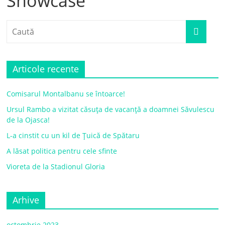
Showcase
Articole recente
Comisarul Montalbanu se întoarce!
Ursul Rambo a vizitat căsuța de vacanță a doamnei Săvulescu
de la Ojasca!
L-a cinstit cu un kil de Țuică de Spătaru
A lăsat politica pentru cele sfinte
Vioreta de la Stadionul Gloria
Arhive
octombrie 2023