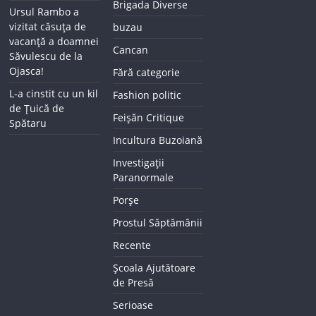
Brigada Diverse
Ursul Rambo a
vizitat căsuța de
buzau
vacanță a doamnei
Cancan
Săvulescu de la
Ojasca!
Fără categorie
L-a cinstit cu un kil
Fashion politic
de Țuică de
Feișăn Critique
Spătaru
Incultura Buzoiană
Investigații
Paranormale
Porșe
Prostul Săptămânii
Recente
Școala Ajutătoare
de Presă
Serioase