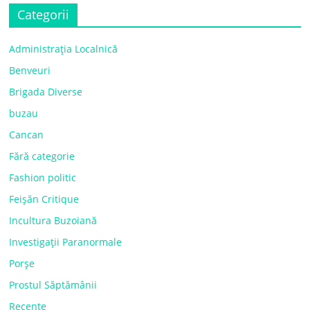
Categorii
Administrația Localnică
Benveuri
Brigada Diverse
buzau
Cancan
Fără categorie
Fashion politic
Feișăn Critique
Incultura Buzoiană
Investigații Paranormale
Porșe
Prostul Săptămânii
Recente