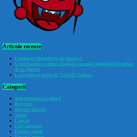
Articole recente
Comisarul Montalbanu se întoarce!
Ursul Rambo a vizitat căsuța de vacanță a doamnei Săvulescu
de la Ojasca!
L-a cinstit cu un kil de Țuică de Spătaru
Categorii
Administrația Localnică
Benveuri
Brigada Diverse
buzau
Cancan
Fără categorie
Fashion politic
Feișăn Critique