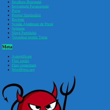
Incultura Buzoiană
Investigații Paranormale
Porșe
Prostul Săptămânii
Recente
Școala Ajutătoare de Presă
Serioase
Slavă Partidului
Tovarășul nostru Toma
Meta
Autentificare
Flux intrări
Flux comentarii
WordPress.org