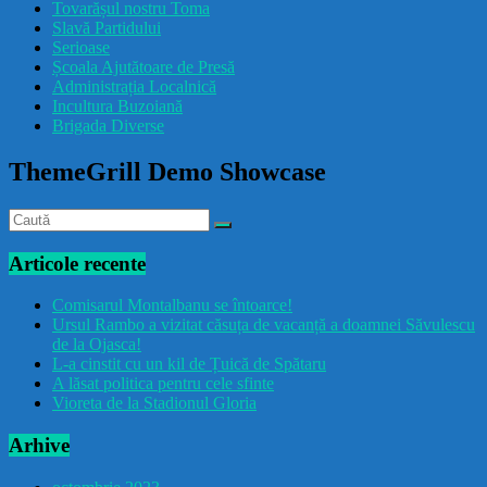
Tovarășul nostru Toma
drăcușorulbuzoian
Slavă Partidului
Serioase
Școala Ajutătoare de Presă
Administrația Localnică
Incultura Buzoiană
Brigada Diverse
ThemeGrill Demo Showcase
Articole recente
Comisarul Montalbanu se întoarce!
Ursul Rambo a vizitat căsuța de vacanță a doamnei Săvulescu
de la Ojasca!
L-a cinstit cu un kil de Țuică de Spătaru
A lăsat politica pentru cele sfinte
Vioreta de la Stadionul Gloria
Arhive