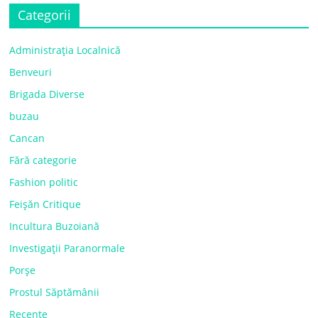
Categorii
Administrația Localnică
Benveuri
Brigada Diverse
buzau
Cancan
Fără categorie
Fashion politic
Feișăn Critique
Incultura Buzoiană
Investigații Paranormale
Porșe
Prostul Săptămânii
Recente