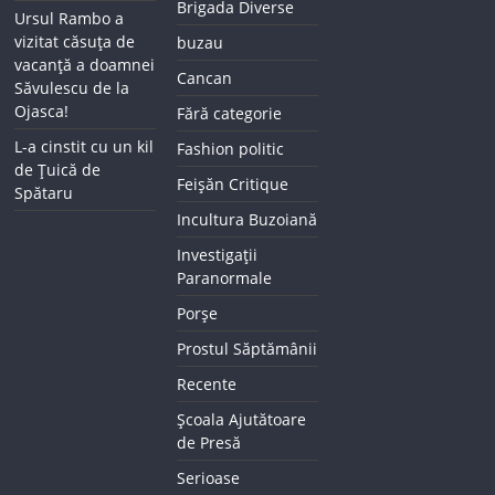
Brigada Diverse
Ursul Rambo a
vizitat căsuța de
buzau
vacanță a doamnei
Cancan
Săvulescu de la
Ojasca!
Fără categorie
L-a cinstit cu un kil
Fashion politic
de Țuică de
Feișăn Critique
Spătaru
Incultura Buzoiană
Investigații
Paranormale
Porșe
Prostul Săptămânii
Recente
Școala Ajutătoare
de Presă
Serioase