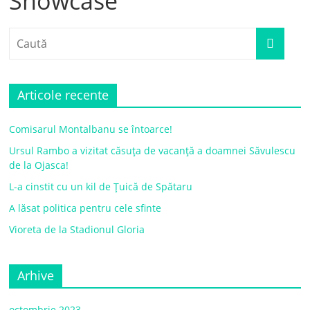
Showcase
Articole recente
Comisarul Montalbanu se întoarce!
Ursul Rambo a vizitat căsuța de vacanță a doamnei Săvulescu
de la Ojasca!
L-a cinstit cu un kil de Țuică de Spătaru
A lăsat politica pentru cele sfinte
Vioreta de la Stadionul Gloria
Arhive
octombrie 2023