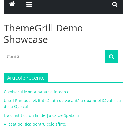
ThemeGrill Demo
Showcase
Articole recente
Comisarul Montalbanu se întoarce!
Ursul Rambo a vizitat căsuța de vacanță a doamnei Săvulescu
de la Ojasca!
L-a cinstit cu un kil de Țuică de Spătaru
A lăsat politica pentru cele sfinte