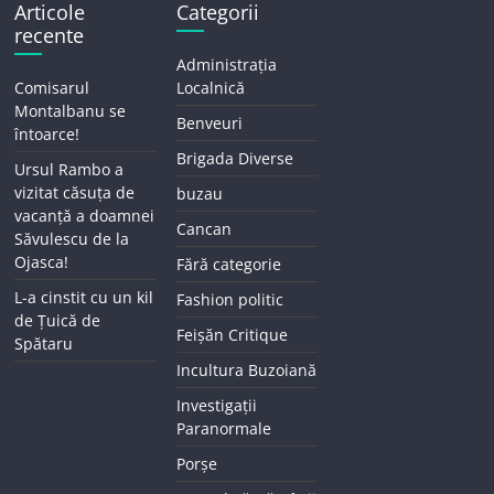
Articole
Categorii
recente
Administrația
Comisarul
Localnică
Montalbanu se
Benveuri
întoarce!
Brigada Diverse
Ursul Rambo a
vizitat căsuța de
buzau
vacanță a doamnei
Cancan
Săvulescu de la
Ojasca!
Fără categorie
L-a cinstit cu un kil
Fashion politic
de Țuică de
Feișăn Critique
Spătaru
Incultura Buzoiană
Investigații
Paranormale
Porșe