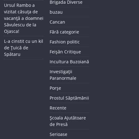
Brigada Diverse
Ursul Rambo a
vizitat căsuța de
buzau
vacanță a doamnei
Cancan
Săvulescu de la
Ojasca!
Fără categorie
L-a cinstit cu un kil
Fashion politic
de Țuică de
Feișăn Critique
Spătaru
Incultura Buzoiană
Investigații
Paranormale
Porșe
Prostul Săptămânii
Recente
Școala Ajutătoare
de Presă
Serioase