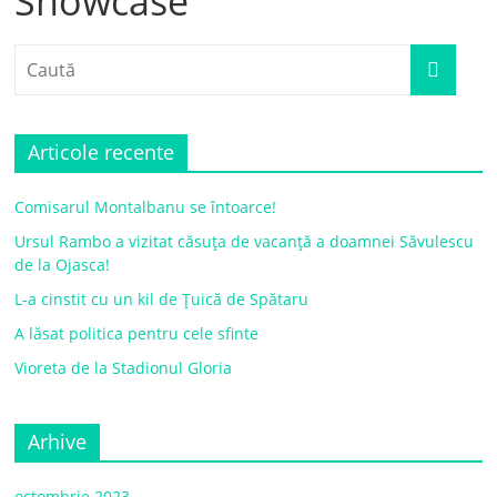
Showcase
Articole recente
Comisarul Montalbanu se întoarce!
Ursul Rambo a vizitat căsuța de vacanță a doamnei Săvulescu
de la Ojasca!
L-a cinstit cu un kil de Țuică de Spătaru
A lăsat politica pentru cele sfinte
Vioreta de la Stadionul Gloria
Arhive
octombrie 2023