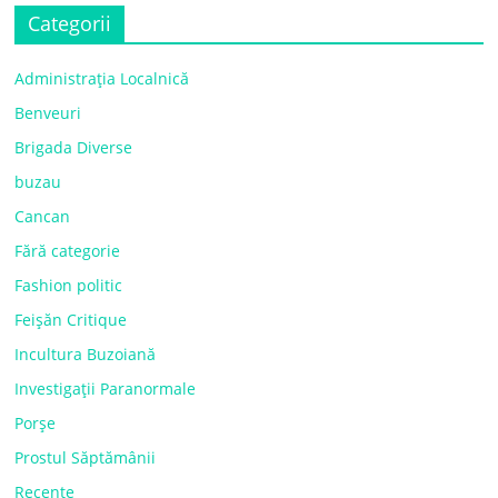
Categorii
Administrația Localnică
Benveuri
Brigada Diverse
buzau
Cancan
Fără categorie
Fashion politic
Feișăn Critique
Incultura Buzoiană
Investigații Paranormale
Porșe
Prostul Săptămânii
Recente