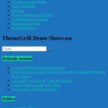
Tovarășul nostru Toma
drăcușorulbuzoian
Slavă Partidului
Serioase
Școala Ajutătoare de Presă
Administrația Localnică
Incultura Buzoiană
Brigada Diverse
ThemeGrill Demo Showcase
Articole recente
Comisarul Montalbanu se întoarce!
Ursul Rambo a vizitat căsuța de vacanță a doamnei Săvulescu
de la Ojasca!
L-a cinstit cu un kil de Țuică de Spătaru
A lăsat politica pentru cele sfinte
Vioreta de la Stadionul Gloria
Arhive