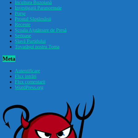
Incultura Buzoiană
Investigații Paranormale
Porșe
Prostul Săptămânii
Recente
Școala Ajutătoare de Presă
Serioase
Slavă Partidului
Tovarășul nostru Toma
Meta
Autentificare
Flux intrări
Flux comentarii
WordPress.org