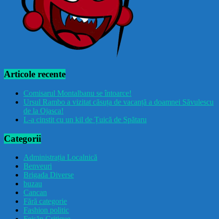
Articole recente
Comisarul Montalbanu se întoarce!
Ursul Rambo a vizitat căsuța de vacanță a doamnei Săvulescu
de la Ojasca!
L-a cinstit cu un kil de Țuică de Spătaru
Categorii
Administrația Localnică
Benveuri
Brigada Diverse
buzau
Cancan
Fără categorie
Fashion politic
Feișăn Critique