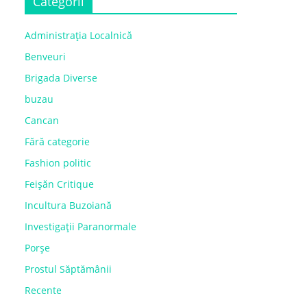
Categorii
Administrația Localnică
Benveuri
Brigada Diverse
buzau
Cancan
Fără categorie
Fashion politic
Feișăn Critique
Incultura Buzoiană
Investigații Paranormale
Porșe
Prostul Săptămânii
Recente