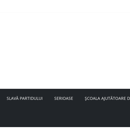
nță a doamnei Săvulescu de la Ojasca!
aru
SLAVĂ PARTIDULUI
SERIOASE
ȘCOALA AJUTĂTOARE D