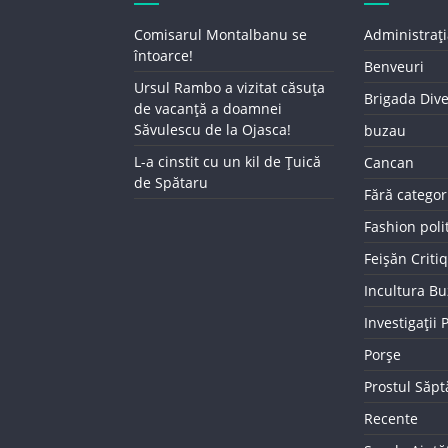
Comisarul Montalbanu se
Administrați
întoarce!
Benveuri
Ursul Rambo a vizitat căsuța
Brigada Div
de vacanță a doamnei
Săvulescu de la Ojasca!
buzau
L-a cinstit cu un kil de Țuică
Cancan
de Spătaru
Fără categor
Fashion poli
Feișăn Criti
Incultura B
Investigații
Porșe
Prostul Săp
Recente