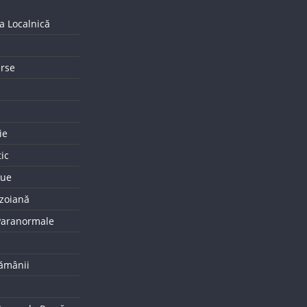
a Localnică
erse
ie
tic
que
uzoiană
 Paranormale
tămânii