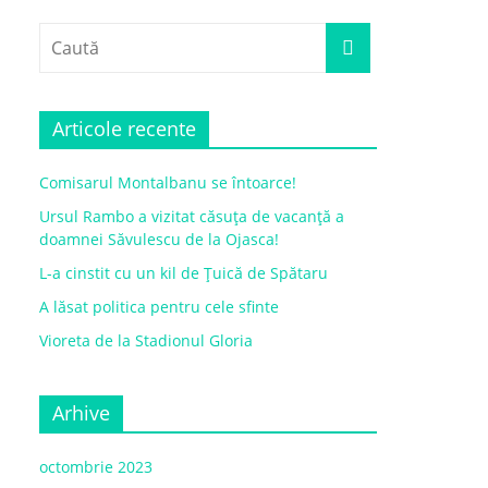
Articole recente
Comisarul Montalbanu se întoarce!
Ursul Rambo a vizitat căsuța de vacanță a
doamnei Săvulescu de la Ojasca!
L-a cinstit cu un kil de Țuică de Spătaru
A lăsat politica pentru cele sfinte
Vioreta de la Stadionul Gloria
Arhive
octombrie 2023