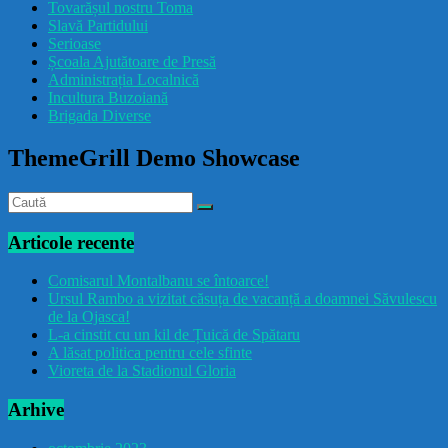
Tovarășul nostru Toma
drăcușorulbuzoian
Slavă Partidului
Serioase
Școala Ajutătoare de Presă
Administrația Localnică
Incultura Buzoiană
Brigada Diverse
ThemeGrill Demo Showcase
Articole recente
Comisarul Montalbanu se întoarce!
Ursul Rambo a vizitat căsuța de vacanță a doamnei Săvulescu
de la Ojasca!
L-a cinstit cu un kil de Țuică de Spătaru
A lăsat politica pentru cele sfinte
Vioreta de la Stadionul Gloria
Arhive