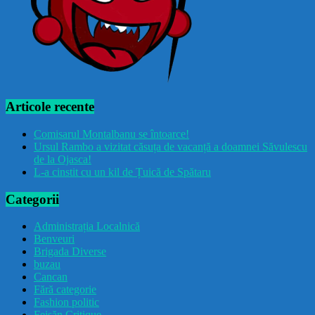
Articole recente
Comisarul Montalbanu se întoarce!
Ursul Rambo a vizitat căsuța de vacanță a doamnei Săvulescu
de la Ojasca!
L-a cinstit cu un kil de Țuică de Spătaru
Categorii
Administrația Localnică
Benveuri
Brigada Diverse
buzau
Cancan
Fără categorie
Fashion politic
Feișăn Critique