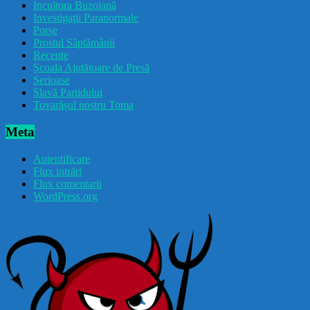
Incultura Buzoiană
Investigații Paranormale
Porșe
Prostul Săptămânii
Recente
Școala Ajutătoare de Presă
Serioase
Slavă Partidului
Tovarășul nostru Toma
Meta
Autentificare
Flux intrări
Flux comentarii
WordPress.org