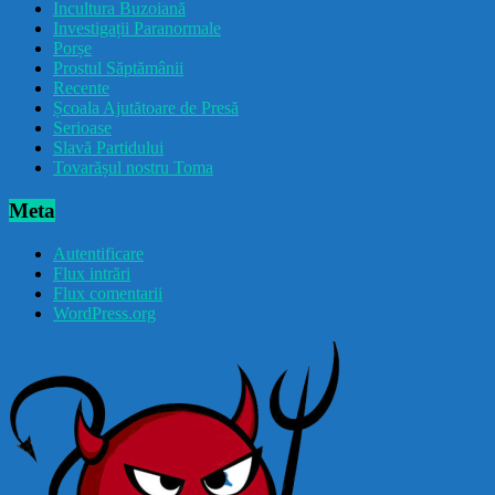
Incultura Buzoiană
Investigații Paranormale
Porșe
Prostul Săptămânii
Recente
Școala Ajutătoare de Presă
Serioase
Slavă Partidului
Tovarășul nostru Toma
Meta
Autentificare
Flux intrări
Flux comentarii
WordPress.org