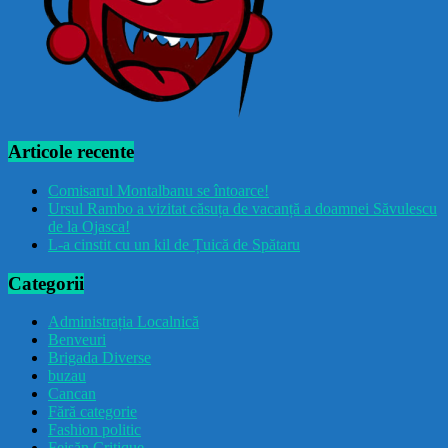
Articole recente
Comisarul Montalbanu se întoarce!
Ursul Rambo a vizitat căsuța de vacanță a doamnei Săvulescu
de la Ojasca!
L-a cinstit cu un kil de Țuică de Spătaru
Categorii
Administrația Localnică
Benveuri
Brigada Diverse
buzau
Cancan
Fără categorie
Fashion politic
Feișăn Critique