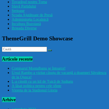
Tovarășul nostru Toma
drăcușorulbuzoian
Slavă Partidului
Serioase
Școala Ajutătoare de Presă
Administrația Localnică
Incultura Buzoiană
Brigada Diverse
ThemeGrill Demo Showcase
Articole recente
Comisarul Montalbanu se întoarce!
Ursul Rambo a vizitat căsuța de vacanță a doamnei Săvulescu
de la Ojasca!
L-a cinstit cu un kil de Țuică de Spătaru
A lăsat politica pentru cele sfinte
Vioreta de la Stadionul Gloria
Arhive