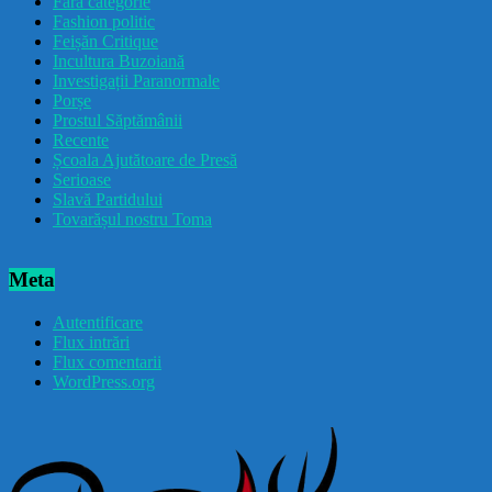
Fără categorie
Fashion politic
Feișăn Critique
Incultura Buzoiană
Investigații Paranormale
Porșe
Prostul Săptămânii
Recente
Școala Ajutătoare de Presă
Serioase
Slavă Partidului
Tovarășul nostru Toma
Meta
Autentificare
Flux intrări
Flux comentarii
WordPress.org