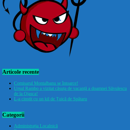
Articole recente
Comisarul Montalbanu se întoarce!
Ursul Rambo a vizitat căsuța de vacanță a doamnei Săvulescu
de la Ojasca!
L-a cinstit cu un kil de Țuică de Spătaru
Categorii
Administrația Localnică