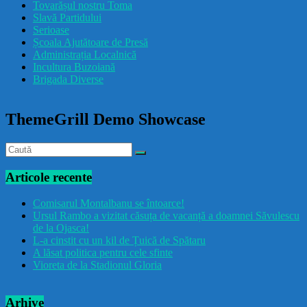
Tovarășul nostru Toma
drăcușorulbuzoian
Slavă Partidului
Serioase
Școala Ajutătoare de Presă
Administrația Localnică
Incultura Buzoiană
Brigada Diverse
ThemeGrill Demo Showcase
Articole recente
Comisarul Montalbanu se întoarce!
Ursul Rambo a vizitat căsuța de vacanță a doamnei Săvulescu
de la Ojasca!
L-a cinstit cu un kil de Țuică de Spătaru
A lăsat politica pentru cele sfinte
Vioreta de la Stadionul Gloria
Arhive