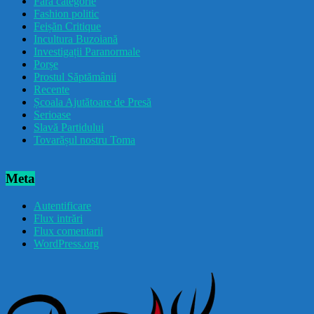
Fără categorie
Fashion politic
Feișăn Critique
Incultura Buzoiană
Investigații Paranormale
Porșe
Prostul Săptămânii
Recente
Școala Ajutătoare de Presă
Serioase
Slavă Partidului
Tovarășul nostru Toma
Meta
Autentificare
Flux intrări
Flux comentarii
WordPress.org