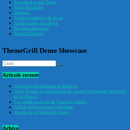
Tovarășul nostru Toma
drăcușorulbuzoian
Slavă Partidului
Serioase
Școala Ajutătoare de Presă
Administrația Localnică
Incultura Buzoiană
Brigada Diverse
ThemeGrill Demo Showcase
Articole recente
Comisarul Montalbanu se întoarce!
Ursul Rambo a vizitat căsuța de vacanță a doamnei Săvulescu
de la Ojasca!
L-a cinstit cu un kil de Țuică de Spătaru
A lăsat politica pentru cele sfinte
Vioreta de la Stadionul Gloria
Arhive