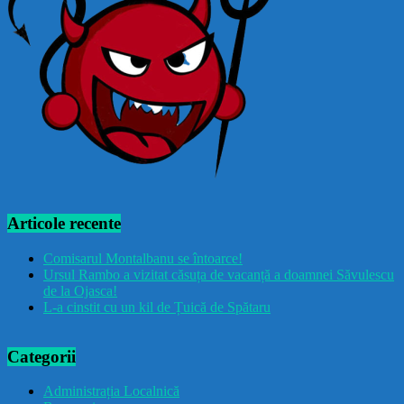
Articole recente
Comisarul Montalbanu se întoarce!
Ursul Rambo a vizitat căsuța de vacanță a doamnei Săvulescu
de la Ojasca!
L-a cinstit cu un kil de Țuică de Spătaru
Categorii
Administrația Localnică