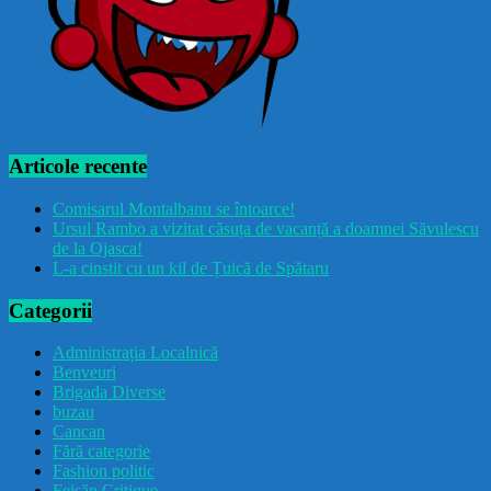
Articole recente
Comisarul Montalbanu se întoarce!
Ursul Rambo a vizitat căsuța de vacanță a doamnei Săvulescu
de la Ojasca!
L-a cinstit cu un kil de Țuică de Spătaru
Categorii
Administrația Localnică
Benveuri
Brigada Diverse
buzau
Cancan
Fără categorie
Fashion politic
Feișăn Critique