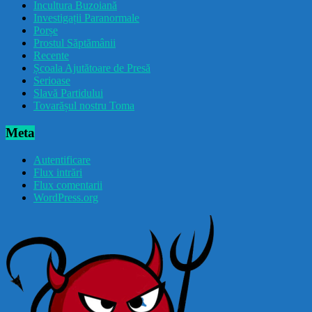
Incultura Buzoiană
Investigații Paranormale
Porșe
Prostul Săptămânii
Recente
Școala Ajutătoare de Presă
Serioase
Slavă Partidului
Tovarășul nostru Toma
Meta
Autentificare
Flux intrări
Flux comentarii
WordPress.org