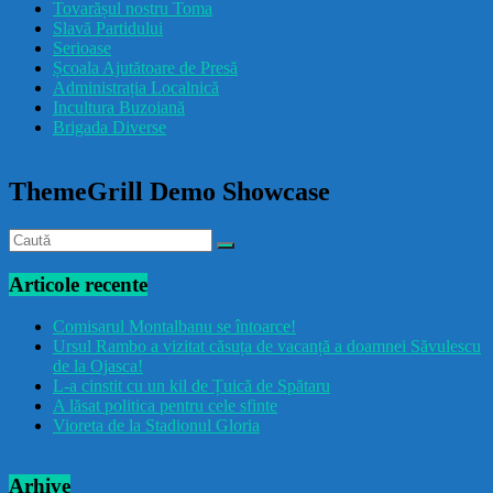
Tovarășul nostru Toma
drăcușorulbuzoian
Slavă Partidului
Serioase
Școala Ajutătoare de Presă
Administrația Localnică
Incultura Buzoiană
Brigada Diverse
ThemeGrill Demo Showcase
Articole recente
Comisarul Montalbanu se întoarce!
Ursul Rambo a vizitat căsuța de vacanță a doamnei Săvulescu
de la Ojasca!
L-a cinstit cu un kil de Țuică de Spătaru
A lăsat politica pentru cele sfinte
Vioreta de la Stadionul Gloria
Arhive