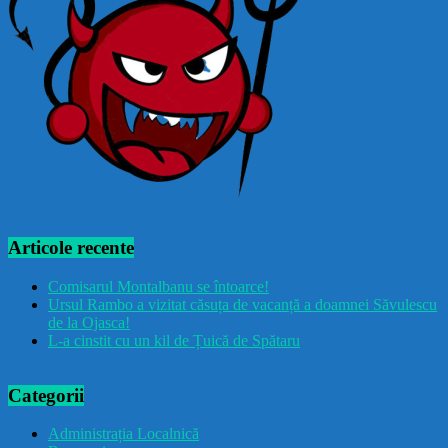
Articole recente
Comisarul Montalbanu se întoarce!
Ursul Rambo a vizitat căsuța de vacanță a doamnei Săvulescu
de la Ojasca!
L-a cinstit cu un kil de Țuică de Spătaru
Categorii
Administrația Localnică