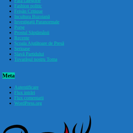
Fără categorie
Fashion politic
Feișăn Critique
Incultura Buzoiană
Investigații Paranormale
Porșe
Prostul Săptămânii
Recente
Școala Ajutătoare de Presă
Serioase
Slavă Partidului
Tovarășul nostru Toma
Meta
Autentificare
Flux intrări
Flux comentarii
WordPress.org