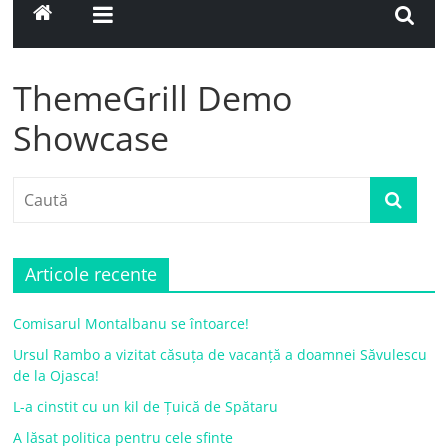
ThemeGrill Demo
Showcase
Articole recente
Comisarul Montalbanu se întoarce!
Ursul Rambo a vizitat căsuța de vacanță a doamnei Săvulescu
de la Ojasca!
L-a cinstit cu un kil de Țuică de Spătaru
A lăsat politica pentru cele sfinte