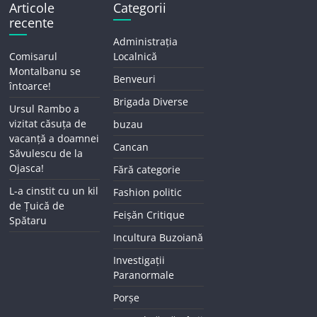
Articole
Categorii
recente
Administrația
Comisarul
Localnică
Montalbanu se
Benveuri
întoarce!
Brigada Diverse
Ursul Rambo a
vizitat căsuța de
buzau
vacanță a doamnei
Cancan
Săvulescu de la
Ojasca!
Fără categorie
L-a cinstit cu un kil
Fashion politic
de Țuică de
Feișăn Critique
Spătaru
Incultura Buzoiană
Investigații
Paranormale
Porșe