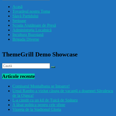
drăcușorulbuzoian
Acasă
Tovarășul nostru Toma
Slavă Partidului
Serioase
Școala Ajutătoare de Presă
Administrația Localnică
Incultura Buzoiană
Brigada Diverse
ThemeGrill Demo Showcase
Articole recente
Comisarul Montalbanu se întoarce!
Ursul Rambo a vizitat căsuța de vacanță a doamnei Săvulescu
de la Ojasca!
L-a cinstit cu un kil de Țuică de Spătaru
A lăsat politica pentru cele sfinte
Vioreta de la Stadionul Gloria