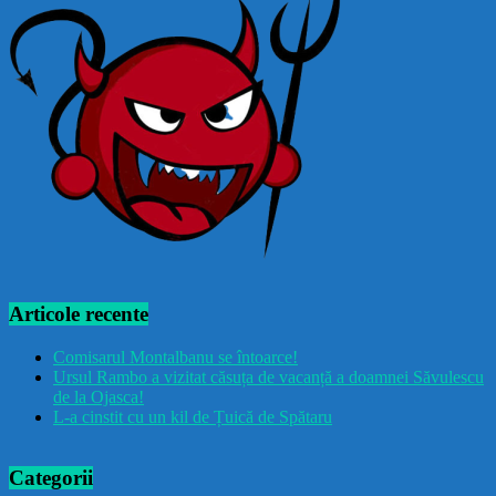
Articole recente
Comisarul Montalbanu se întoarce!
Ursul Rambo a vizitat căsuța de vacanță a doamnei Săvulescu
de la Ojasca!
L-a cinstit cu un kil de Țuică de Spătaru
Categorii