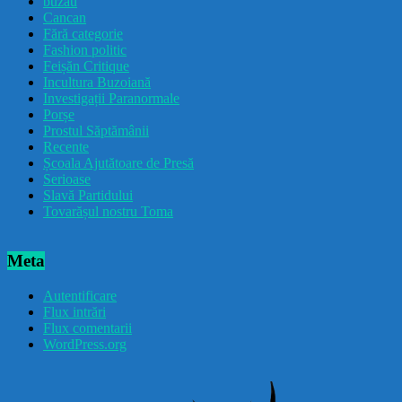
buzau
Cancan
Fără categorie
Fashion politic
Feișăn Critique
Incultura Buzoiană
Investigații Paranormale
Porșe
Prostul Săptămânii
Recente
Școala Ajutătoare de Presă
Serioase
Slavă Partidului
Tovarășul nostru Toma
Meta
Autentificare
Flux intrări
Flux comentarii
WordPress.org