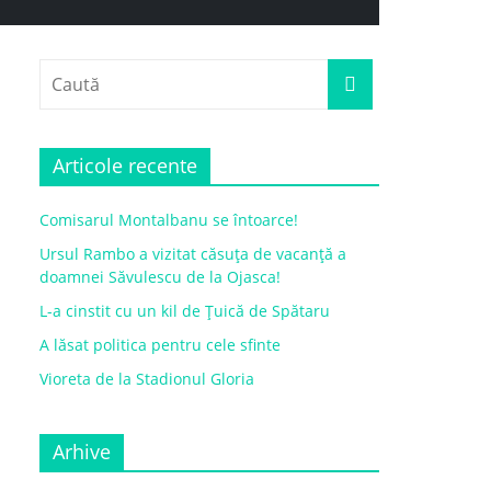
Articole recente
Comisarul Montalbanu se întoarce!
Ursul Rambo a vizitat căsuța de vacanță a
doamnei Săvulescu de la Ojasca!
L-a cinstit cu un kil de Țuică de Spătaru
A lăsat politica pentru cele sfinte
Vioreta de la Stadionul Gloria
Arhive