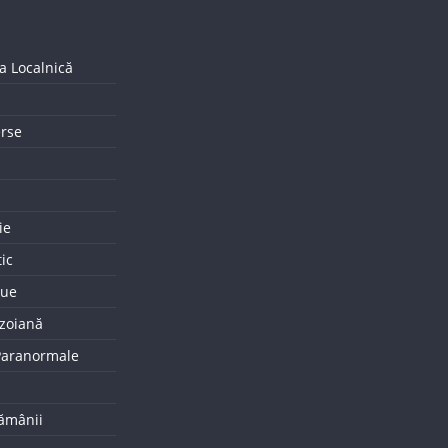
a Localnică
erse
ie
tic
que
uzoiană
 Paranormale
tămânii