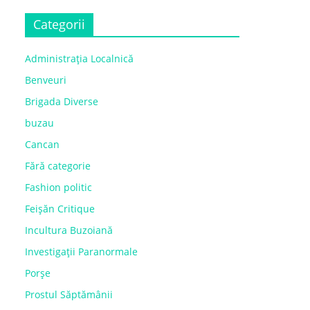
Categorii
Administrația Localnică
Benveuri
Brigada Diverse
buzau
Cancan
Fără categorie
Fashion politic
Feișăn Critique
Incultura Buzoiană
Investigații Paranormale
Porșe
Prostul Săptămânii