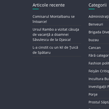
Articole recente
Categorii
Comisarul Montalbanu se
Administrați
întoarce!
Benveuri
Ursul Rambo a vizitat căsuța
Brigada Div
de vacanță a doamnei
Săvulescu de la Ojasca!
buzau
L-a cinstit cu un kil de Țuică
Cancan
de Spătaru
Fără categor
Fashion poli
Feișăn Criti
Incultura B
Investigații
Porșe
Prostul Săp