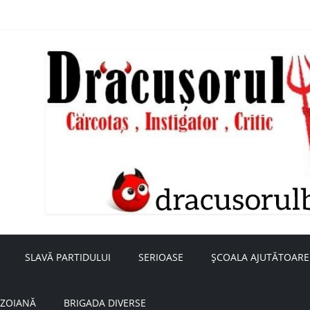
nță a doamnei Săvulescu de la Ojasca!
aru
SLAVĂ PARTIDULUI
SERIOASE
ȘCOALA AJUTĂTOARE
UZOIANĂ
BRIGADA DIVERSE