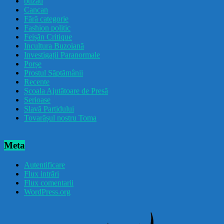
buzau
Cancan
Fără categorie
Fashion politic
Feișăn Critique
Incultura Buzoiană
Investigații Paranormale
Porșe
Prostul Săptămânii
Recente
Școala Ajutătoare de Presă
Serioase
Slavă Partidului
Tovarășul nostru Toma
Meta
Autentificare
Flux intrări
Flux comentarii
WordPress.org