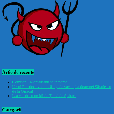
Articole recente
Comisarul Montalbanu se întoarce!
Ursul Rambo a vizitat căsuța de vacanță a doamnei Săvulescu
de la Ojasca!
L-a cinstit cu un kil de Țuică de Spătaru
Categorii