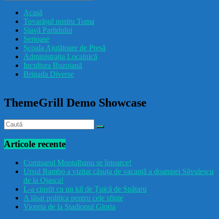
drăcușorulbuzoian
Acasă
Tovarășul nostru Toma
Slavă Partidului
Serioase
Școala Ajutătoare de Presă
Administrația Localnică
Incultura Buzoiană
Brigada Diverse
ThemeGrill Demo Showcase
Articole recente
Comisarul Montalbanu se întoarce!
Ursul Rambo a vizitat căsuța de vacanță a doamnei Săvulescu
de la Ojasca!
L-a cinstit cu un kil de Țuică de Spătaru
A lăsat politica pentru cele sfinte
Vioreta de la Stadionul Gloria