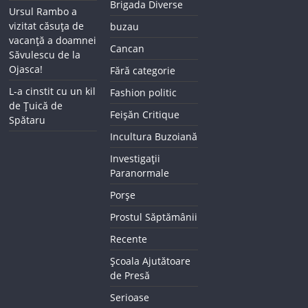
Brigada Diverse
Ursul Rambo a
vizitat căsuța de
buzau
vacanță a doamnei
Cancan
Săvulescu de la
Ojasca!
Fără categorie
L-a cinstit cu un kil
Fashion politic
de Țuică de
Feișăn Critique
Spătaru
Incultura Buzoiană
Investigații
Paranormale
Porșe
Prostul Săptămânii
Recente
Școala Ajutătoare
de Presă
Serioase