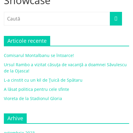
Showcase
Articole recente
Comisarul Montalbanu se întoarce!
Ursul Rambo a vizitat căsuța de vacanță a doamnei Săvulescu
de la Ojasca!
L-a cinstit cu un kil de Țuică de Spătaru
A lăsat politica pentru cele sfinte
Vioreta de la Stadionul Gloria
Arhive
octombrie 2023