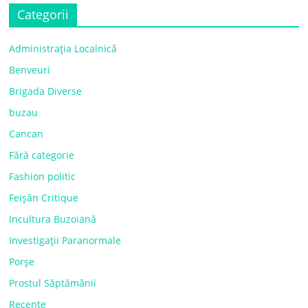
Categorii
Administrația Localnică
Benveuri
Brigada Diverse
buzau
Cancan
Fără categorie
Fashion politic
Feișăn Critique
Incultura Buzoiană
Investigații Paranormale
Porșe
Prostul Săptămânii
Recente