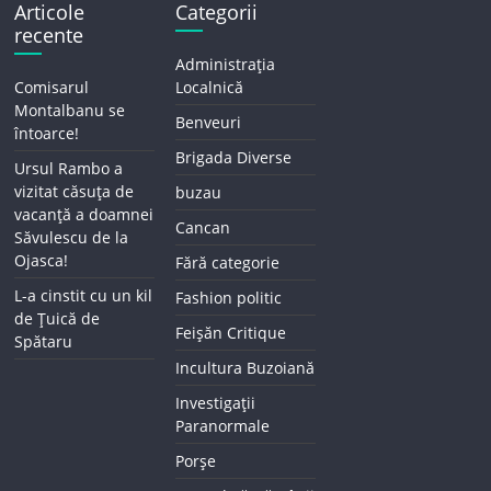
Articole
Categorii
recente
Administrația
Comisarul
Localnică
Montalbanu se
Benveuri
întoarce!
Brigada Diverse
Ursul Rambo a
vizitat căsuța de
buzau
vacanță a doamnei
Cancan
Săvulescu de la
Ojasca!
Fără categorie
L-a cinstit cu un kil
Fashion politic
de Țuică de
Feișăn Critique
Spătaru
Incultura Buzoiană
Investigații
Paranormale
Porșe