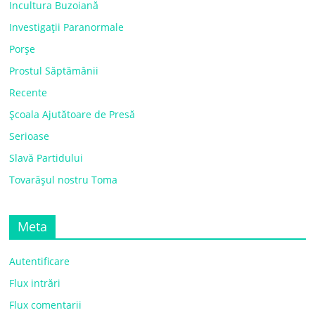
Incultura Buzoiană
Investigații Paranormale
Porșe
Prostul Săptămânii
Recente
Școala Ajutătoare de Presă
Serioase
Slavă Partidului
Tovarășul nostru Toma
Meta
Autentificare
Flux intrări
Flux comentarii