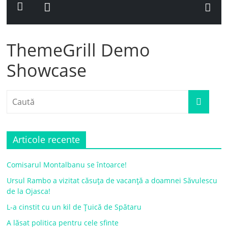
ThemeGrill Demo
Showcase
Articole recente
Comisarul Montalbanu se întoarce!
Ursul Rambo a vizitat căsuța de vacanță a doamnei Săvulescu
de la Ojasca!
L-a cinstit cu un kil de Țuică de Spătaru
A lăsat politica pentru cele sfinte