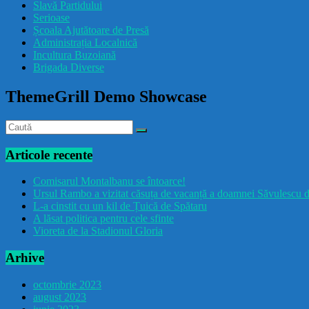
Slavă Partidului
Serioase
Școala Ajutătoare de Presă
Administrația Localnică
Incultura Buzoiană
Brigada Diverse
ThemeGrill Demo Showcase
Articole recente
Comisarul Montalbanu se întoarce!
Ursul Rambo a vizitat căsuța de vacanță a doamnei Săvulescu d
L-a cinstit cu un kil de Țuică de Spătaru
A lăsat politica pentru cele sfinte
Vioreta de la Stadionul Gloria
Arhive
octombrie 2023
august 2023