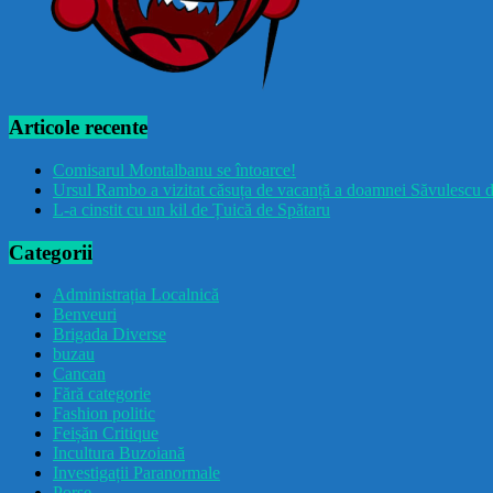
Articole recente
Comisarul Montalbanu se întoarce!
Ursul Rambo a vizitat căsuța de vacanță a doamnei Săvulescu d
L-a cinstit cu un kil de Țuică de Spătaru
Categorii
Administrația Localnică
Benveuri
Brigada Diverse
buzau
Cancan
Fără categorie
Fashion politic
Feișăn Critique
Incultura Buzoiană
Investigații Paranormale
Porșe