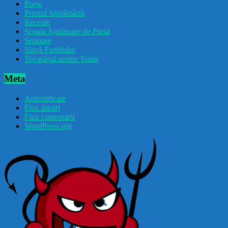
Porșe
Prostul Săptămânii
Recente
Școala Ajutătoare de Presă
Serioase
Slavă Partidului
Tovarășul nostru Toma
Meta
Autentificare
Flux intrări
Flux comentarii
WordPress.org