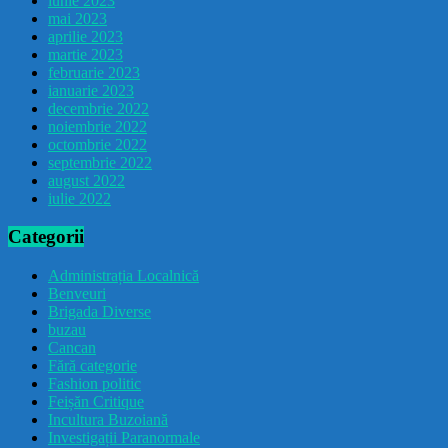
iunie 2023
mai 2023
aprilie 2023
martie 2023
februarie 2023
ianuarie 2023
decembrie 2022
noiembrie 2022
octombrie 2022
septembrie 2022
august 2022
iulie 2022
Categorii
Administrația Localnică
Benveuri
Brigada Diverse
buzau
Cancan
Fără categorie
Fashion politic
Feișăn Critique
Incultura Buzoiană
Investigații Paranormale