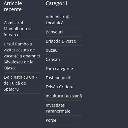
Articole
Categorii
recente
Administrația
Comisarul
Localnică
Montalbanu se
Benveuri
întoarce!
Brigada Diverse
Ursul Rambo a
vizitat căsuța de
buzau
vacanță a doamnei
Cancan
Săvulescu de la
Ojasca!
Fără categorie
L-a cinstit cu un kil
Fashion politic
de Țuică de
Feișăn Critique
Spătaru
Incultura Buzoiană
Investigații
Paranormale
Porșe