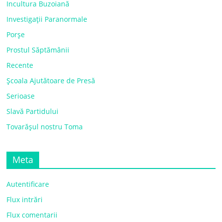
Incultura Buzoiană
Investigații Paranormale
Porșe
Prostul Săptămânii
Recente
Școala Ajutătoare de Presă
Serioase
Slavă Partidului
Tovarășul nostru Toma
Meta
Autentificare
Flux intrări
Flux comentarii