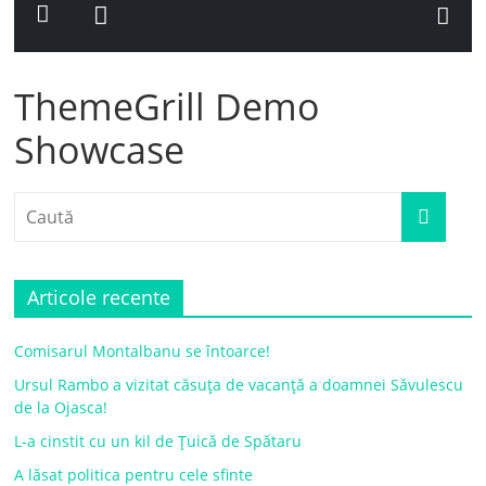
ThemeGrill Demo
Showcase
Articole recente
Comisarul Montalbanu se întoarce!
Ursul Rambo a vizitat căsuța de vacanță a doamnei Săvulescu
de la Ojasca!
L-a cinstit cu un kil de Țuică de Spătaru
A lăsat politica pentru cele sfinte