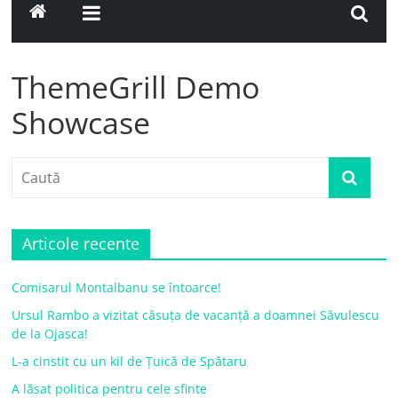
ThemeGrill Demo
Showcase
Articole recente
Comisarul Montalbanu se întoarce!
Ursul Rambo a vizitat căsuța de vacanță a doamnei Săvulescu
de la Ojasca!
L-a cinstit cu un kil de Țuică de Spătaru
A lăsat politica pentru cele sfinte