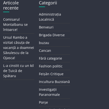
Articole
Categorii
recente
Administrația
Comisarul
Localnică
Montalbanu se
Benveuri
întoarce!
Brigada Diverse
Ursul Rambo a
vizitat căsuța de
buzau
vacanță a doamnei
Cancan
Săvulescu de la
Ojasca!
Fără categorie
L-a cinstit cu un kil
Fashion politic
de Țuică de
Feișăn Critique
Spătaru
Incultura Buzoiană
Investigații
Paranormale
Porșe