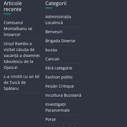
Articole
Categorii
recente
Administrația
Comisarul
Localnică
Montalbanu se
Benveuri
întoarce!
Brigada Diverse
Ursul Rambo a
vizitat căsuța de
buzau
vacanță a doamnei
Cancan
Săvulescu de la
Ojasca!
Fără categorie
L-a cinstit cu un kil
Fashion politic
de Țuică de
Feișăn Critique
Spătaru
Incultura Buzoiană
Investigații
Paranormale
Porșe