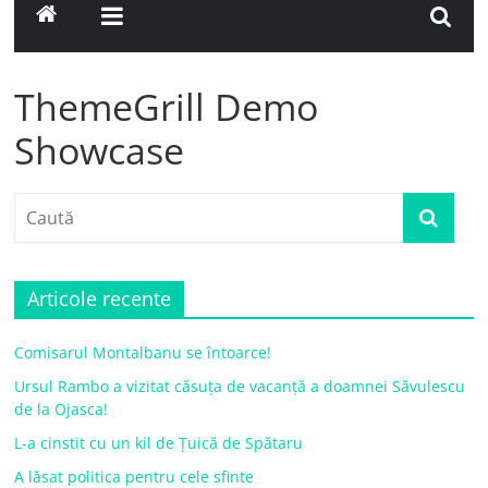
ThemeGrill Demo
Showcase
Articole recente
Comisarul Montalbanu se întoarce!
Ursul Rambo a vizitat căsuța de vacanță a doamnei Săvulescu
de la Ojasca!
L-a cinstit cu un kil de Țuică de Spătaru
A lăsat politica pentru cele sfinte