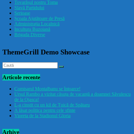
Tovarășul nostru Toma
drăcușorulbuzoian
Slavă Partidului
Serioase
Școala Ajutătoare de Presă
Administrația Localnică
Incultura Buzoiană
Brigada Diverse
ThemeGrill Demo Showcase
Articole recente
Comisarul Montalbanu se întoarce!
Ursul Rambo a vizitat căsuța de vacanță a doamnei Săvulescu
de la Ojasca!
L-a cinstit cu un kil de Țuică de Spătaru
A lăsat politica pentru cele sfinte
Vioreta de la Stadionul Gloria
Arhive