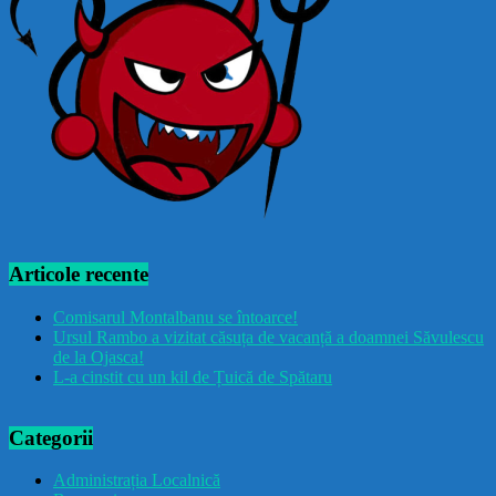
Articole recente
Comisarul Montalbanu se întoarce!
Ursul Rambo a vizitat căsuța de vacanță a doamnei Săvulescu
de la Ojasca!
L-a cinstit cu un kil de Țuică de Spătaru
Categorii
Administrația Localnică