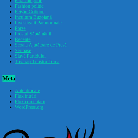
Fără categorie
Fashion politic
Feișăn Critique
Incultura Buzoiană
Investigații Paranormale
Porșe
Prostul Săptămânii
Recente
Școala Ajutătoare de Presă
Serioase
Slavă Partidului
Tovarășul nostru Toma
Meta
Autentificare
Flux intrări
Flux comentarii
WordPress.org