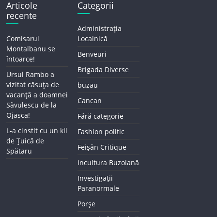
Articole
Categorii
recente
Administrația
Comisarul
Localnică
Montalbanu se
Benveuri
întoarce!
Brigada Diverse
Ursul Rambo a
vizitat căsuța de
buzau
vacanță a doamnei
Cancan
Săvulescu de la
Ojasca!
Fără categorie
L-a cinstit cu un kil
Fashion politic
de Țuică de
Feișăn Critique
Spătaru
Incultura Buzoiană
Investigații
Paranormale
Porșe