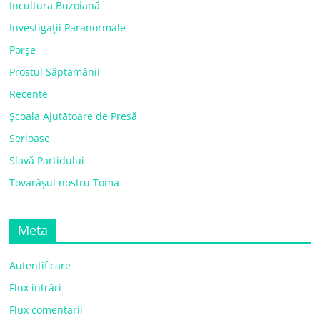
Incultura Buzoiană
Investigații Paranormale
Porșe
Prostul Săptămânii
Recente
Școala Ajutătoare de Presă
Serioase
Slavă Partidului
Tovarășul nostru Toma
Meta
Autentificare
Flux intrări
Flux comentarii