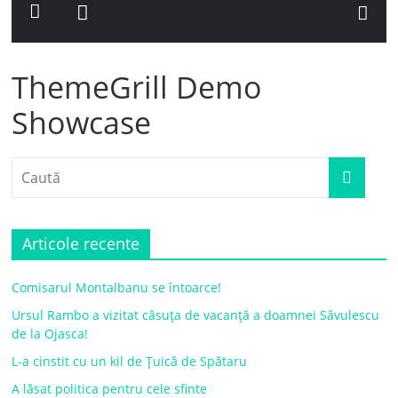
ThemeGrill Demo
Showcase
Articole recente
Comisarul Montalbanu se întoarce!
Ursul Rambo a vizitat căsuța de vacanță a doamnei Săvulescu
de la Ojasca!
L-a cinstit cu un kil de Țuică de Spătaru
A lăsat politica pentru cele sfinte