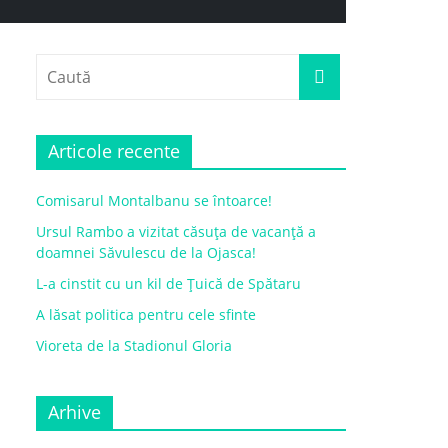
Articole recente
Comisarul Montalbanu se întoarce!
Ursul Rambo a vizitat căsuța de vacanță a
doamnei Săvulescu de la Ojasca!
L-a cinstit cu un kil de Țuică de Spătaru
A lăsat politica pentru cele sfinte
Vioreta de la Stadionul Gloria
Arhive