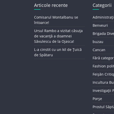
Articole recente
Categorii
Comisarul Montalbanu se
Administrați
întoarce!
Benveuri
Ursul Rambo a vizitat căsuța
Brigada Div
de vacanță a doamnei
Săvulescu de la Ojasca!
buzau
L-a cinstit cu un kil de Țuică
Cancan
de Spătaru
Fără categor
Fashion poli
Feișăn Criti
Incultura B
Investigații
Porșe
Prostul Săp