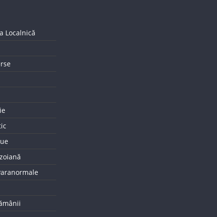
a Localnică
erse
ie
tic
que
uzoiană
 Paranormale
tămânii