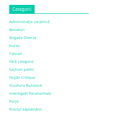
Categorii
Administrația Localnică
Benveuri
Brigada Diverse
buzau
Cancan
Fără categorie
Fashion politic
Feișăn Critique
Incultura Buzoiană
Investigații Paranormale
Porșe
Prostul Săptămânii