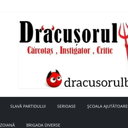
nță a doamnei Săvulescu de la Ojasca!
aru
SLAVĂ PARTIDULUI
SERIOASE
ȘCOALA AJUTĂTOARE
UZOIANĂ
BRIGADA DIVERSE