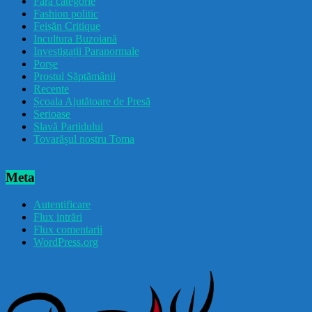
Fără categorie
Fashion politic
Feișăn Critique
Incultura Buzoiană
Investigații Paranormale
Porșe
Prostul Săptămânii
Recente
Școala Ajutătoare de Presă
Serioase
Slavă Partidului
Tovarășul nostru Toma
Meta
Autentificare
Flux intrări
Flux comentarii
WordPress.org