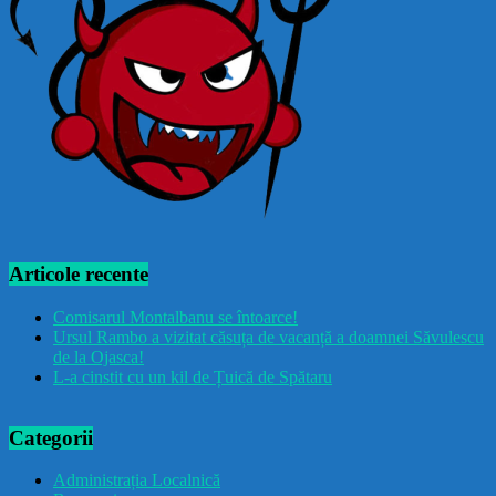
Articole recente
Comisarul Montalbanu se întoarce!
Ursul Rambo a vizitat căsuța de vacanță a doamnei Săvulescu
de la Ojasca!
L-a cinstit cu un kil de Țuică de Spătaru
Categorii
Administrația Localnică