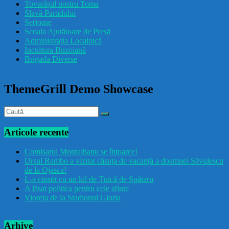
Tovarășul nostru Toma
drăcușorulbuzoian
Slavă Partidului
Serioase
Școala Ajutătoare de Presă
Administrația Localnică
Incultura Buzoiană
Brigada Diverse
ThemeGrill Demo Showcase
Articole recente
Comisarul Montalbanu se întoarce!
Ursul Rambo a vizitat căsuța de vacanță a doamnei Săvulescu
de la Ojasca!
L-a cinstit cu un kil de Țuică de Spătaru
A lăsat politica pentru cele sfinte
Vioreta de la Stadionul Gloria
Arhive