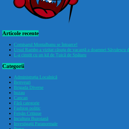
Articole recente
Comisarul Montalbanu se întoarce!
Ursul Rambo a vizitat căsuța de vacanță a doamnei Săvulescu d
L-a cinstit cu un kil de Țuică de Spătaru
Categorii
Administrația Localnică
Benveuri
Brigada Diverse
buzau
Cancan
Fără categorie
Fashion politic
Feișăn Critique
Incultura Buzoiană
Investigații Paranormale
Porșe