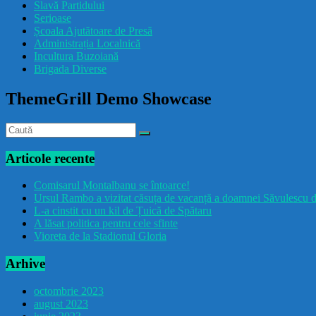
Slavă Partidului
Serioase
Școala Ajutătoare de Presă
Administrația Localnică
Incultura Buzoiană
Brigada Diverse
ThemeGrill Demo Showcase
Articole recente
Comisarul Montalbanu se întoarce!
Ursul Rambo a vizitat căsuța de vacanță a doamnei Săvulescu d
L-a cinstit cu un kil de Țuică de Spătaru
A lăsat politica pentru cele sfinte
Vioreta de la Stadionul Gloria
Arhive
octombrie 2023
august 2023