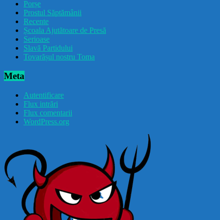
Porșe
Prostul Săptămânii
Recente
Școala Ajutătoare de Presă
Serioase
Slavă Partidului
Tovarășul nostru Toma
Meta
Autentificare
Flux intrări
Flux comentarii
WordPress.org