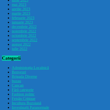
iunie 2023
mai 2023
aprilie 2023
martie 2023
februarie 2023
ianuarie 2023
decembrie 2022
noiembrie 2022
octombrie 2022
septembrie 2022
august 2022
iulie 2022
Categorii
Administrația Localnică
Benveuri
Brigada Diverse
buzau
Cancan
Fără categorie
Fashion politic
Feișăn Critique
Incultura Buzoiană
Investigații Paranormale