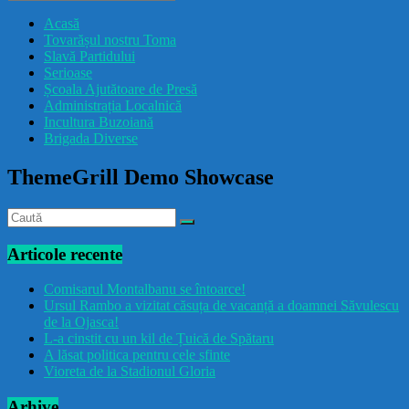
drăcușorulbuzoian
Acasă
Tovarășul nostru Toma
Slavă Partidului
Serioase
Școala Ajutătoare de Presă
Administrația Localnică
Incultura Buzoiană
Brigada Diverse
ThemeGrill Demo Showcase
Articole recente
Comisarul Montalbanu se întoarce!
Ursul Rambo a vizitat căsuța de vacanță a doamnei Săvulescu
de la Ojasca!
L-a cinstit cu un kil de Țuică de Spătaru
A lăsat politica pentru cele sfinte
Vioreta de la Stadionul Gloria
Arhive