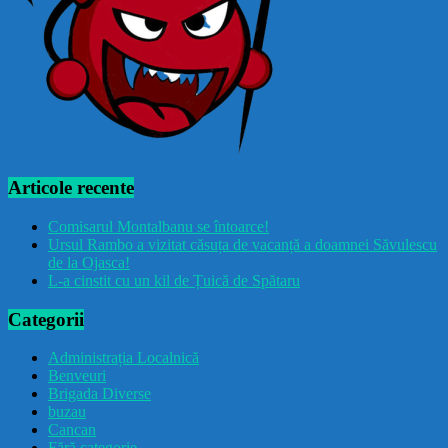
Articole recente
Comisarul Montalbanu se întoarce!
Ursul Rambo a vizitat căsuța de vacanță a doamnei Săvulescu
de la Ojasca!
L-a cinstit cu un kil de Țuică de Spătaru
Categorii
Administrația Localnică
Benveuri
Brigada Diverse
buzau
Cancan
Fără categorie