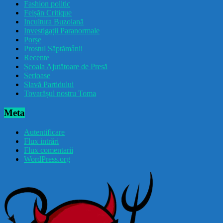
Fashion politic
Feișăn Critique
Incultura Buzoiană
Investigații Paranormale
Porșe
Prostul Săptămânii
Recente
Școala Ajutătoare de Presă
Serioase
Slavă Partidului
Tovarășul nostru Toma
Meta
Autentificare
Flux intrări
Flux comentarii
WordPress.org