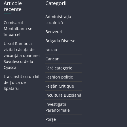
Articole
Categorii
recente
Administrația
Comisarul
Localnică
Montalbanu se
Benveuri
întoarce!
Brigada Diverse
Ursul Rambo a
vizitat căsuța de
buzau
vacanță a doamnei
Cancan
Săvulescu de la
Ojasca!
Fără categorie
L-a cinstit cu un kil
Fashion politic
de Țuică de
Feișăn Critique
Spătaru
Incultura Buzoiană
Investigații
Paranormale
Porșe