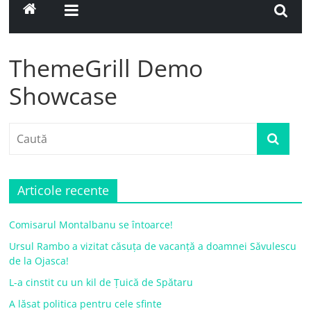
ThemeGrill Demo
Showcase
Articole recente
Comisarul Montalbanu se întoarce!
Ursul Rambo a vizitat căsuța de vacanță a doamnei Săvulescu
de la Ojasca!
L-a cinstit cu un kil de Țuică de Spătaru
A lăsat politica pentru cele sfinte