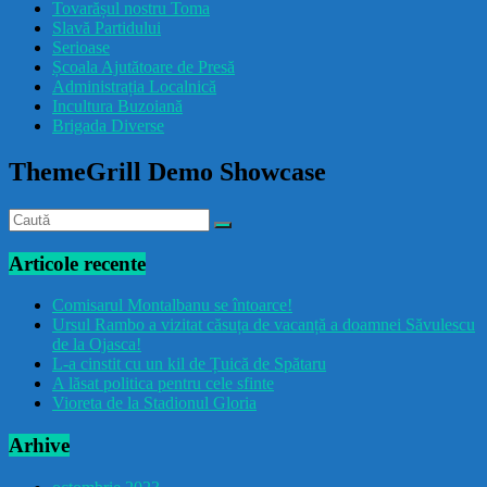
Tovarășul nostru Toma
drăcușorulbuzoian
Slavă Partidului
Serioase
Școala Ajutătoare de Presă
Administrația Localnică
Incultura Buzoiană
Brigada Diverse
ThemeGrill Demo Showcase
Articole recente
Comisarul Montalbanu se întoarce!
Ursul Rambo a vizitat căsuța de vacanță a doamnei Săvulescu
de la Ojasca!
L-a cinstit cu un kil de Țuică de Spătaru
A lăsat politica pentru cele sfinte
Vioreta de la Stadionul Gloria
Arhive