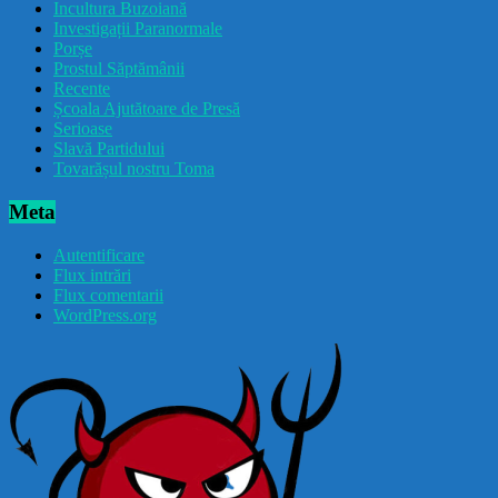
Incultura Buzoiană
Investigații Paranormale
Porșe
Prostul Săptămânii
Recente
Școala Ajutătoare de Presă
Serioase
Slavă Partidului
Tovarășul nostru Toma
Meta
Autentificare
Flux intrări
Flux comentarii
WordPress.org