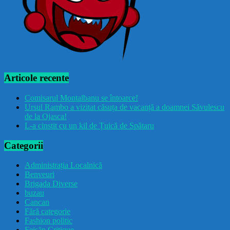
Articole recente
Comisarul Montalbanu se întoarce!
Ursul Rambo a vizitat căsuța de vacanță a doamnei Săvulescu
de la Ojasca!
L-a cinstit cu un kil de Țuică de Spătaru
Categorii
Administrația Localnică
Benveuri
Brigada Diverse
buzau
Cancan
Fără categorie
Fashion politic
Feișăn Critique