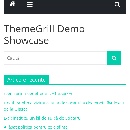
ThemeGrill Demo
Showcase
Articole recente
Comisarul Montalbanu se întoarce!
Ursul Rambo a vizitat căsuța de vacanță a doamnei Săvulescu
de la Ojasca!
L-a cinstit cu un kil de Țuică de Spătaru
A lăsat politica pentru cele sfinte