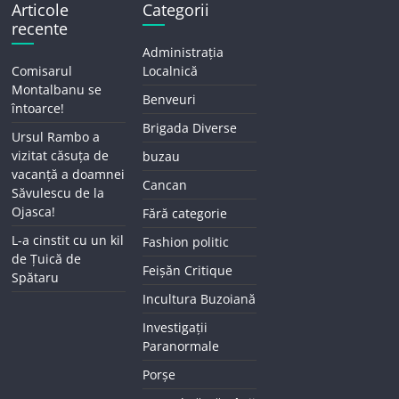
Articole
Categorii
recente
Administrația
Comisarul
Localnică
Montalbanu se
Benveuri
întoarce!
Brigada Diverse
Ursul Rambo a
vizitat căsuța de
buzau
vacanță a doamnei
Cancan
Săvulescu de la
Ojasca!
Fără categorie
L-a cinstit cu un kil
Fashion politic
de Țuică de
Feișăn Critique
Spătaru
Incultura Buzoiană
Investigații
Paranormale
Porșe