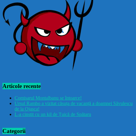
Articole recente
Comisarul Montalbanu se întoarce!
Ursul Rambo a vizitat căsuța de vacanță a doamnei Săvulescu
de la Ojasca!
L-a cinstit cu un kil de Țuică de Spătaru
Categorii