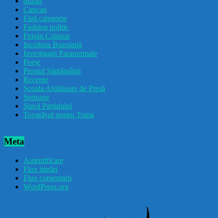
buzau
Cancan
Fără categorie
Fashion politic
Feișăn Critique
Incultura Buzoiană
Investigații Paranormale
Porșe
Prostul Săptămânii
Recente
Școala Ajutătoare de Presă
Serioase
Slavă Partidului
Tovarășul nostru Toma
Meta
Autentificare
Flux intrări
Flux comentarii
WordPress.org