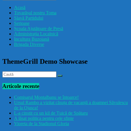
drăcușorulbuzoian
Acasă
Tovarășul nostru Toma
Slavă Partidului
Serioase
Școala Ajutătoare de Presă
Administrația Localnică
Incultura Buzoiană
Brigada Diverse
ThemeGrill Demo Showcase
Articole recente
Comisarul Montalbanu se întoarce!
Ursul Rambo a vizitat căsuța de vacanță a doamnei Săvulescu
de la Ojasca!
L-a cinstit cu un kil de Țuică de Spătaru
A lăsat politica pentru cele sfinte
Vioreta de la Stadionul Gloria