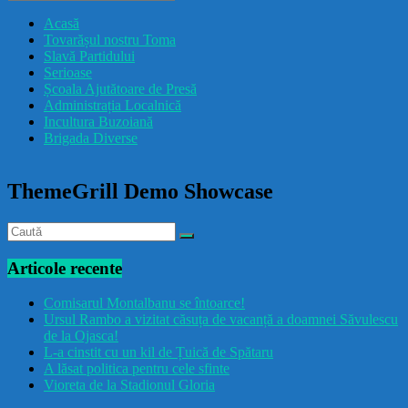
drăcușorulbuzoian
Acasă
Tovarășul nostru Toma
Slavă Partidului
Serioase
Școala Ajutătoare de Presă
Administrația Localnică
Incultura Buzoiană
Brigada Diverse
ThemeGrill Demo Showcase
Articole recente
Comisarul Montalbanu se întoarce!
Ursul Rambo a vizitat căsuța de vacanță a doamnei Săvulescu
de la Ojasca!
L-a cinstit cu un kil de Țuică de Spătaru
A lăsat politica pentru cele sfinte
Vioreta de la Stadionul Gloria