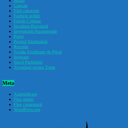
buzau
Cancan
Fără categorie
Fashion politic
Feișăn Critique
Incultura Buzoiană
Investigații Paranormale
Porșe
Prostul Săptămânii
Recente
Școala Ajutătoare de Presă
Serioase
Slavă Partidului
Tovarășul nostru Toma
Meta
Autentificare
Flux intrări
Flux comentarii
WordPress.org