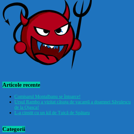
Articole recente
Comisarul Montalbanu se întoarce!
Ursul Rambo a vizitat căsuța de vacanță a doamnei Săvulescu
de la Ojasca!
L-a cinstit cu un kil de Țuică de Spătaru
Categorii