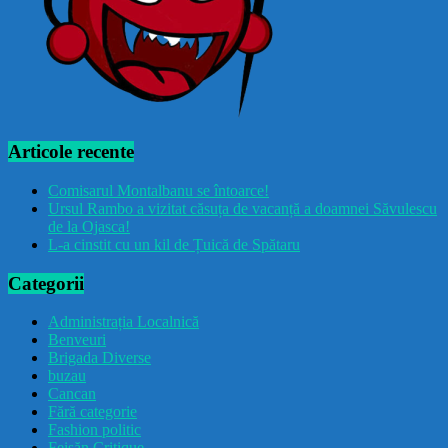
Articole recente
Comisarul Montalbanu se întoarce!
Ursul Rambo a vizitat căsuța de vacanță a doamnei Săvulescu
de la Ojasca!
L-a cinstit cu un kil de Țuică de Spătaru
Categorii
Administrația Localnică
Benveuri
Brigada Diverse
buzau
Cancan
Fără categorie
Fashion politic
Feișăn Critique