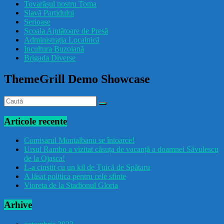
Tovarășul nostru Toma
drăcușorulbuzoian
Slavă Partidului
Serioase
Școala Ajutătoare de Presă
Administrația Localnică
Incultura Buzoiană
Brigada Diverse
ThemeGrill Demo Showcase
Articole recente
Comisarul Montalbanu se întoarce!
Ursul Rambo a vizitat căsuța de vacanță a doamnei Săvulescu
de la Ojasca!
L-a cinstit cu un kil de Țuică de Spătaru
A lăsat politica pentru cele sfinte
Vioreta de la Stadionul Gloria
Arhive