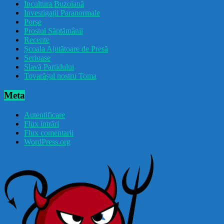
Incultura Buzoiană
Investigații Paranormale
Porșe
Prostul Săptămânii
Recente
Școala Ajutătoare de Presă
Serioase
Slavă Partidului
Tovarășul nostru Toma
Meta
Autentificare
Flux intrări
Flux comentarii
WordPress.org