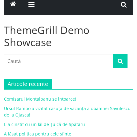
ThemeGrill Demo
Showcase
Articole recente
Comisarul Montalbanu se întoarce!
Ursul Rambo a vizitat căsuța de vacanță a doamnei Săvulescu
de la Ojasca!
L-a cinstit cu un kil de Țuică de Spătaru
A lăsat politica pentru cele sfinte