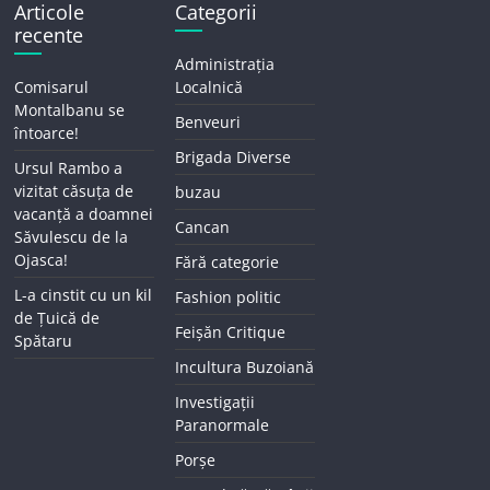
Articole
Categorii
recente
Administrația
Comisarul
Localnică
Montalbanu se
Benveuri
întoarce!
Brigada Diverse
Ursul Rambo a
vizitat căsuța de
buzau
vacanță a doamnei
Cancan
Săvulescu de la
Ojasca!
Fără categorie
L-a cinstit cu un kil
Fashion politic
de Țuică de
Feișăn Critique
Spătaru
Incultura Buzoiană
Investigații
Paranormale
Porșe