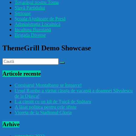
Tovarășul nostru Toma
drăcușorulbuzoian
Slavă Partidului
Serioase
Școala Ajutătoare de Presă
Administrația Localnică
Incultura Buzoiană
Brigada Diverse
ThemeGrill Demo Showcase
Articole recente
Comisarul Montalbanu se întoarce!
Ursul Rambo a vizitat căsuța de vacanță a doamnei Săvulescu
de la Ojasca!
L-a cinstit cu un kil de Țuică de Spătaru
A lăsat politica pentru cele sfinte
Vioreta de la Stadionul Gloria
Arhive