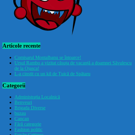
Articole recente
Comisarul Montalbanu se întoarce!
Ursul Rambo a vizitat căsuța de vacanță a doamnei Săvulescu
de la Ojasca!
L-a cinstit cu un kil de Țuică de Spătaru
Categorii
Administrația Localnică
Benveuri
Brigada Diverse
buzau
Cancan
Fără categorie
Fashion politic
Feișăn Critique