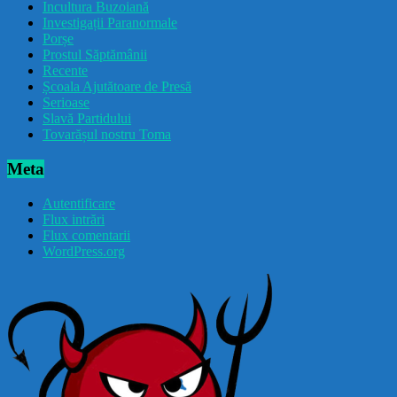
Incultura Buzoiană
Investigații Paranormale
Porșe
Prostul Săptămânii
Recente
Școala Ajutătoare de Presă
Serioase
Slavă Partidului
Tovarășul nostru Toma
Meta
Autentificare
Flux intrări
Flux comentarii
WordPress.org