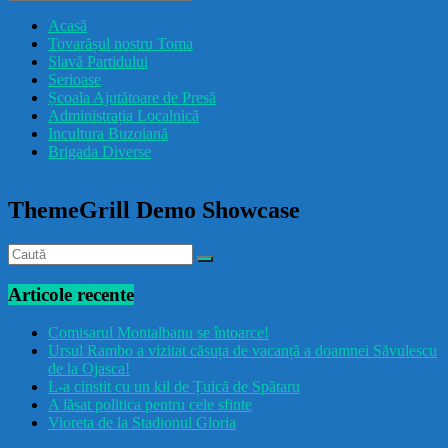
drăcușorulbuzoian
Acasă
Tovarășul nostru Toma
Slavă Partidului
Serioase
Școala Ajutătoare de Presă
Administrația Localnică
Incultura Buzoiană
Brigada Diverse
ThemeGrill Demo Showcase
Articole recente
Comisarul Montalbanu se întoarce!
Ursul Rambo a vizitat căsuța de vacanță a doamnei Săvulescu
de la Ojasca!
L-a cinstit cu un kil de Țuică de Spătaru
A lăsat politica pentru cele sfinte
Vioreta de la Stadionul Gloria