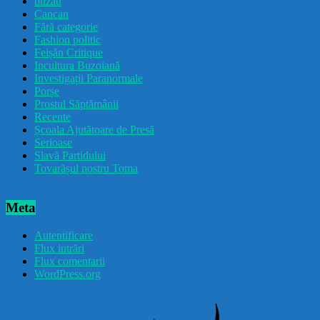
buzau
Cancan
Fără categorie
Fashion politic
Feișăn Critique
Incultura Buzoiană
Investigații Paranormale
Porșe
Prostul Săptămânii
Recente
Școala Ajutătoare de Presă
Serioase
Slavă Partidului
Tovarășul nostru Toma
Meta
Autentificare
Flux intrări
Flux comentarii
WordPress.org