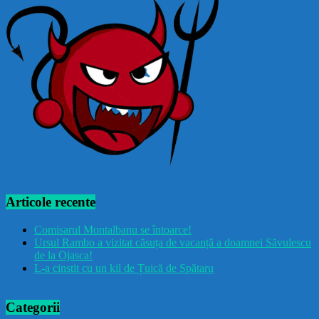
Articole recente
Comisarul Montalbanu se întoarce!
Ursul Rambo a vizitat căsuța de vacanță a doamnei Săvulescu
de la Ojasca!
L-a cinstit cu un kil de Țuică de Spătaru
Categorii