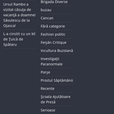
Brigada Diverse
Ursul Rambo a
vizitat căsuța de
buzau
vacanță a doamnei
Cancan
Săvulescu de la
Ojasca!
Fără categorie
L-a cinstit cu un kil
Fashion politic
de Țuică de
Feișăn Critique
Spătaru
Incultura Buzoiană
Investigații
Paranormale
Porșe
Prostul Săptămânii
Recente
Școala Ajutătoare
de Presă
Serioase