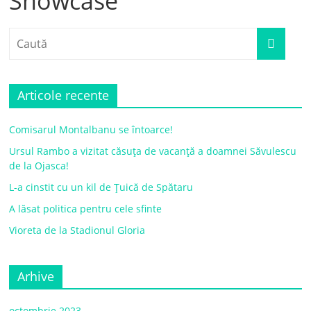
Showcase
Articole recente
Comisarul Montalbanu se întoarce!
Ursul Rambo a vizitat căsuța de vacanță a doamnei Săvulescu
de la Ojasca!
L-a cinstit cu un kil de Țuică de Spătaru
A lăsat politica pentru cele sfinte
Vioreta de la Stadionul Gloria
Arhive
octombrie 2023