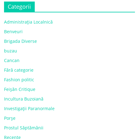
Categorii
Administrația Localnică
Benveuri
Brigada Diverse
buzau
Cancan
Fără categorie
Fashion politic
Feișăn Critique
Incultura Buzoiană
Investigații Paranormale
Porșe
Prostul Săptămânii
Recente